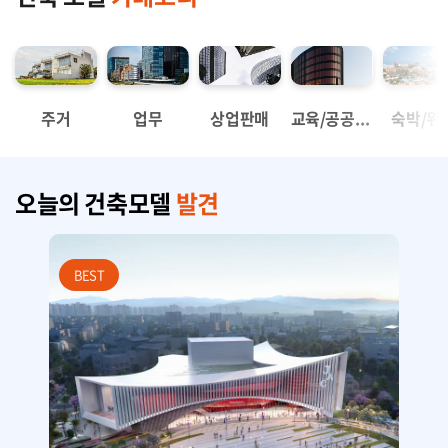
주거
업무
상업판매
교육/공공/문화
숙박/위
오늘의 건축모델 
발견
BEST