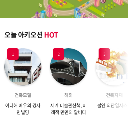
s
오늘 아키오션 
HOT
1
2
3
건축모델
해외
건축자재
이다해 배우의 경사
세계 미술관산책, 미
불연 외단열시스
면빌딩
래적 면면의 알버타 
미술관