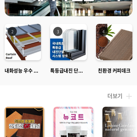
2
3
4
내화성능 우수 커튼루프시스템
특등급내진 단열창호
친환경 커피데크
더보기