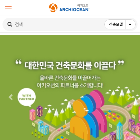
건축모델
검색
P
N
r
e
e
x
v
t
i
o
u