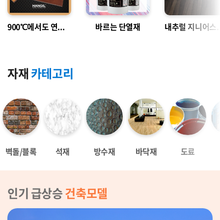
900℃에서도 연소되지 않는 
바르는 단열재
내추럴 지니어
자재 
카테고리
벽돌/블록
석재
방수재
바닥재
도료
인기 급상승 
건축모델