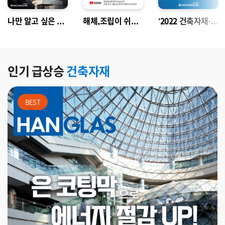
나만 알고 싶은 뷰~
해체,조립이 쉬운 칸막이
‘2022 건축자재·신기술 Fair’ 참가 안내
인기 급상승 
건축자재
BEST